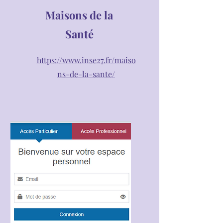
Maisons de la
Santé
https://www.inse27.fr/maiso
ns-de-la-sante/