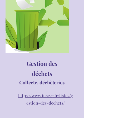
Gestion des
déchets
Collecte, déchèteries
https://www.inse27.fr/listes/g
estion-des-dechets/